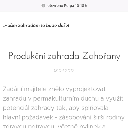
otevřeno Po-pá 10-18 h
..
.
vaším
zahradám to bude slušet
Produkční zahrada Zahořany
18.04.2017
Zadání majitele znělo vyprojektovat
zahradu v permakulturním duchu a využít
potenciál zahrady tak, aby splňovala
hlavní požadavek - zásobování širší rodiny
zdravou potravou, včetně bylinek a