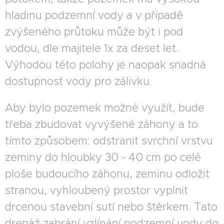
hladinu podzemní vody a v případě
zvýšeného průtoku může být i pod
vodou, dle majitele 1x za deset let..
Výhodou této polohy je naopak snadná
dostupnost vody pro zálivku.
Aby bylo pozemek možné využít, bude
třeba zbudovat vyvýšené záhony a to
tímto způsobem: odstranit svrchní vrstvu
zeminy do hloubky 30 - 40 cm po celé
ploše budoucího záhonu, zeminu odložit
stranou, vyhloubený prostor vyplnit
drcenou stavební sutí nebo štěrkem. Tato
drenáž zabrání vzlínání podzemní vody do